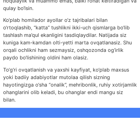
noqulaylik va muammo emas, balki rohat keltiradigan va
qulay bo‘lsin.
Ko‘plab homilador ayollar o‘z tajribalari bilan
o‘rtoqlashib, “katta” tushlikni ikki-uch qismlarga bo‘lib
tashlash ma’qul ekanligini tasdiqlaydilar. Natijada siz
kuniga kam-kamdan olti-yetti marta ovqatlanasiz. Shu
orqali ochlikni ham sezmaysiz, oshqozonda og‘irlik
paydo bo‘lishining oldini ham olasiz.
To‘g‘ri ovqatlanish va yaxshi kayfiyat, ko‘plab maxsus
yoki badiiy adabiyotlar mutolaa qilish sizning
hayotingizga o‘sha “onalik”, mehribonlik, ruhiy xotirjamlik
ohanglarini olib keladi, bu ohanglar endi mangu siz
bilan.