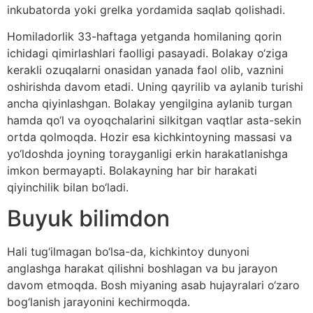
inkubatorda yoki grelka yordamida saqlab qolishadi.
Homiladorlik 33-haftaga yetganda homilaning qorin
ichidagi qimirlashlari faolligi pasayadi. Bolakay o‘ziga
kerakli ozuqalarni onasidan yanada faol olib, vaznini
oshirishda davom etadi. Uning qayrilib va aylanib turishi
ancha qiyinlashgan. Bolakay yengilgina aylanib turgan
hamda qo‘l va oyoqchalarini silkitgan vaqtlar asta-sekin
ortda qolmoqda. Hozir esa kichkintoyning massasi va
yo‘ldoshda joyning torayganligi erkin harakatlanishga
imkon bermayapti. Bolakayning har bir harakati
qiyinchilik bilan bo‘ladi.
Buyuk bilimdon
Hali tug‘ilmagan bo‘lsa-da, kichkintoy dunyoni
anglashga harakat qilishni boshlagan va bu jarayon
davom etmoqda. Bosh miyaning asab hujayralari o‘zaro
bog‘lanish jarayonini kechirmoqda.