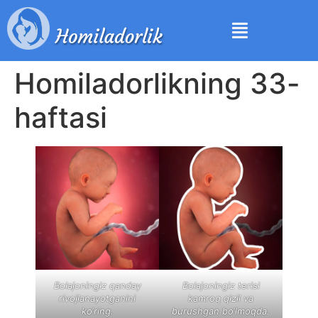
Homiladorlikning 33-
haftasi
Bolajoningiz qanday
Bolajoningiz terisi
rivojlanayotganini
kamroq qizil va
ko‘ring.
burushgan bo‘lmoqda.