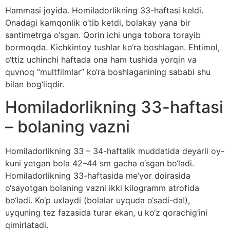
Hammasi joyida. Homiladorlikning 33-haftasi keldi.
Onadagi kamqonlik o‘tib ketdi, bolakay yana bir
santimetrga o‘sgan. Qorin ichi unga tobora torayib
bormoqda. Kichkintoy tushlar ko‘ra boshlagan. Ehtimol,
o‘ttiz uchinchi haftada ona ham tushida yorqin va
quvnoq “multfilmlar” ko‘ra boshlaganining sababi shu
bilan bog‘liqdir.
Homiladorlikning 33-haftasi
– bolaning vazni
Homiladorlikning 33 – 34-haftalik muddatida deyarli oy-
kuni yetgan bola 42–44 sm gacha o‘sgan bo‘ladi.
Homiladorlikning 33-haftasida me’yor doirasida
o‘sayotgan bolaning vazni ikki kilogramm atrofida
bo‘ladi. Ko‘p uxlaydi (bolalar uyquda o‘sadi-da!),
uyquning tez fazasida turar ekan, u ko‘z qorachig‘ini
qimirlatadi.