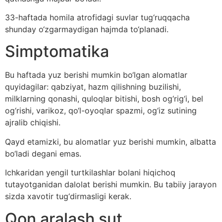
33-haftada homila atrofidagi suvlar tug‘ruqqacha
shunday o‘zgarmaydigan hajmda to‘planadi.
Simptomatika
Bu haftada yuz berishi mumkin bo‘lgan alomatlar
quyidagilar: qabziyat, hazm qilishning buzilishi,
milklarning qonashi, quloqlar bitishi, bosh og‘rig‘i, bel
og‘rishi, varikoz, qo‘l-oyoqlar spazmi, og‘iz sutining
ajralib chiqishi.
Qayd etamizki, bu alomatlar yuz berishi mumkin, albatta
bo‘ladi degani emas.
Ichkaridan yengil turtkilashlar bolani hiqichoq
tutayotganidan dalolat berishi mumkin. Bu tabiiy jarayon
sizda xavotir tug‘dirmasligi kerak.
Qon aralash sut