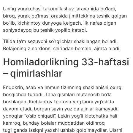
Uning yurakchasi takomillashuv jarayonida bo‘ladi,
biroq, yurak bo‘lmasi orasida jimittekkina teshik qolgan
bo‘lib, kichkintoy dunyoga kelgach, ilk nafas olgan
soniyadayoq bu teshik yopilib ketadi.
Tilida ta’m sezuvchi so‘rg‘ichlar shakllangan bo‘ladi.
Bolajoningiz nordonni shirindan bemalol ajrata oladi.
Homiladorlikning 33-haftasi
– qimirlashlar
Endokrin, asab va immun tizimning shakllanishi oxirgi
bosqichda turibdi. Tana qismlari mutanosib bo‘la
boshlagan. Kichkintoy teri osti yog‘larini yig‘ishda
davom etadi, borgan sayin yuzida ajinlar kamayadi,
yonoqlar “o‘sib chiqadi”. Lekin yog‘li kletchatka hali
kamroq, bunday bolalar muddatidan oldinroq
tug‘ilganda issiqni yaxshi ushlab qololmaydilar. Ularni