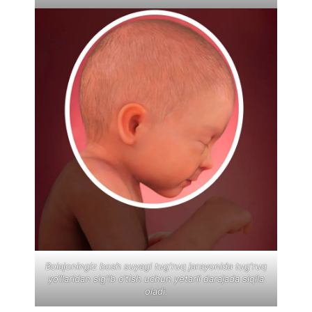
Bolajoningiz bosh suyagi tug‘ruq jarayonida tug‘ruq
yo‘llaridan sig‘ib o‘tish uchun yetarli darajada siqila
oladi.