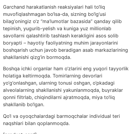
Garchand harakatlanish reaksiyalari hali to‘liq
muvofiqlashmagan bo‘lsa-da, sizning bo‘lg‘usi
bilag‘oningiz o‘z “ma’lumotlar bazasida” qanday qilib
tepinish, yugurib-yelish va kuniga yuz millionlab
savollarni qalashtirib tashlash kerakligini asos solib
boryapti – hayotiy faoliyatning muhim jarayonlarini
boshqarish uchun javob beradigan asab markazlarining
shakllanishi qizg‘in bormoqda.
Boshqa ichki organlar ham o‘zlarini eng yuqori tayyorlik
holatiga keltirmoqda. Tomirlarning devorlari
yo‘g‘onlashgan, ularning tonusi oshgan, o‘pkadagi
alveolalarning shakllanishi yakunlanmoqda, buyraklar
qonni filtrlab, chiqindilarni ajratmoqda, miya to‘liq
shakllanib bo‘lgan.
Qo‘l va oyoqchalardagi barmoqchalar individual teri
naqshlari bilan qoplanmoqda.