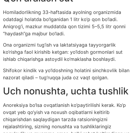
Homiladorlikning 33-haftasida ayolning organizmida
odatdagi holatda bo‘lganidan 1 litr ko‘p qon bo‘ladi.
Aniqrog‘i, mazkur muddatda qon tizimi 5–5,5 litr qonni
“haydash”ga majbur bo‘ladi.
Ona organizmi tug‘ish va laktatsiyaga tayyorgarlik
ko‘rishga faol kirishib ketgan: yo‘ldosh gormonlari sut
ishlab chiqarishga astoydil ko‘maklasha boshlaydi.
Shifokor kindik va yo‘ldoshning holatini sinchkovlik bilan
nazorat qiladi – tug‘ruqqa juda oz vaqt qolgan.
Uch nonushta, uchta tushlik
Anoreksiya bo‘lsa ovqatlanish ko‘paytirilishi kerak. Ko‘p
ovqat yeb qo‘yish va noxush oqibatlarni keltirib
chiqarishdan saqlaydigan tarzda ratsioningizni
rejalashtiring, sizning nonushta va tushliklaringiz