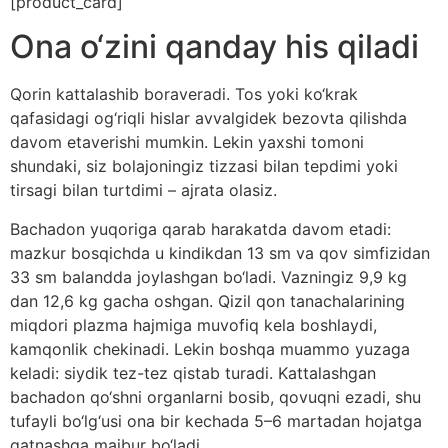
[product_card]
Ona o‘zini qanday his qiladi
Qorin kattalashib boraveradi. Tos yoki ko‘krak
qafasidagi og‘riqli hislar avvalgidek bezovta qilishda
davom etaverishi mumkin. Lekin yaxshi tomoni
shundaki, siz bolajoningiz tizzasi bilan tepdimi yoki
tirsagi bilan turtdimi – ajrata olasiz.
Bachadon yuqoriga qarab harakatda davom etadi:
mazkur bosqichda u kindikdan 13 sm va qov simfizidan
33 sm balandda joylashgan bo‘ladi. Vazningiz 9,9 kg
dan 12,6 kg gacha oshgan. Qizil qon tanachalarining
miqdori plazma hajmiga muvofiq kela boshlaydi,
kamqonlik chekinadi. Lekin boshqa muammo yuzaga
keladi: siydik tez-tez qistab turadi. Kattalashgan
bachadon qo‘shni organlarni bosib, qovuqni ezadi, shu
tufayli bo‘lg‘usi ona bir kechada 5–6 martadan hojatga
qatnashga majbur bo‘ladi.