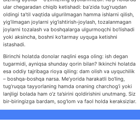
ular chegaradan chiqib ketishadi: ba’zida tug‘ruqdan
oldingi ta’til vaqtida ulgurilmagan hamma ishlarni qilish,
yig‘ilmagan joylarni yig‘ishtirish-joylash, tozalanmagan
joylarni tozalash va boshqalarga ulgurmoqchi bo‘lishadi
yoki aksincha, boshni ko‘tarmay uyquga ketishni
istashadi.
Birinchi holatda donolar naqlini esga oling: ish degan
tugarmidi, ayniqsa shunday qorin bilan? Ikkinchi holatda
esa oddiy tajribaga rioya qiling: dam olish va uyquchilik
– boshqa-boshqa narsa. Me’yorida harakatli bo‘ling,
tug‘ruqqa tayyorlaning hamda onaning charchog‘i yoki
lanjligi bolada ham o‘z ta’sirini qoldirishini unutmang. Siz
bir-biringizga bardam, sog‘lom va faol holda keraksizlar.