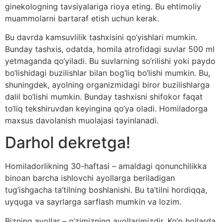
ginekologning tavsiyalariga rioya eting. Bu ehtimoliy
muammolarni bartaraf etish uchun kerak.
Bu davrda kamsuvlilik tashxisini qo‘yishlari mumkin.
Bunday tashxis, odatda, homila atrofidagi suvlar 500 ml
yetmaganda qo‘yiladi. Bu suvlarning so‘rilishi yoki paydo
bo‘lishidagi buzilishlar bilan bog‘liq bo‘lishi mumkin. Bu,
shuningdek, ayolning organizmidagi biror buzilishlarga
dalil bo‘lishi mumkin. Bunday tashxisni shifokor faqat
to‘liq tekshiruvdan keyingina qo‘ya oladi. Homiladorga
maxsus davolanish muolajasi tayinlanadi.
Darhol dekretga!
Homiladorlikning 30-haftasi – amaldagi qonunchilikka
binoan barcha ishlovchi ayollarga beriladigan
tug‘ishgacha ta’tilning boshlanishi. Bu ta’tilni hordiqqa,
uyquga va sayrlarga sarflash mumkin va lozim.
Bizning ayollar – o‘zimizning ayollarimizdir. Ko‘p hollarda