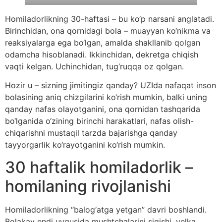
Homiladorlikning 30-haftasi – bu ko‘p narsani anglatadi.
Birinchidan, ona qornidagi bola – muayyan ko‘nikma va
reaksiyalarga ega bo‘lgan, amalda shakllanib qolgan
odamcha hisoblanadi. Ikkinchidan, dekretga chiqish
vaqti kelgan. Uchinchidan, tug‘ruqqa oz qolgan.
Hozir u – sizning jimitingiz qanday? UZIda nafaqat inson
bolasining aniq chizgilarini ko‘rish mumkin, balki uning
qanday nafas olayotganini, ona qornidan tashqarida
bo‘lganida o‘zining birinchi harakatlari, nafas olish-
chiqarishni mustaqil tarzda bajarishga qanday
tayyorgarlik ko‘rayotganini ko‘rish mumkin.
30 haftalik homiladorlik –
homilaning rivojlanishi
Homiladorlikning “balog‘atga yetgan” davri boshlandi.
Bolakay endi uyqusida mushtchalarini siqishi, yelka