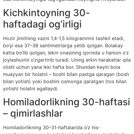
Kichkintoyning 30-
haftadagi og‘irligi
Hozir jimitning vazni 1,4-1,5 kilogrammni tashkil etadi,
bo‘yi esa 37–38 santimetrlarga yetib qolgan. Bolakay
katta bo‘lib qolgan, lekin onasining qornida u hamon o‘z
joylashuvini o‘zgartirib turadi. Uning erkin harakatlar qila
olishi uchun yana ikki hafta bor. Shundan keyin bola
muayyan bir holatni – boshi bilan pastga qaragan (bosh
bilan yotish) yoki boshini osmonga qaratgan (tos bilan
yotish) holatni egallaydi.
Homiladorlikning 30-haftasi
– qimirlashlar
Homiladorlikning 30–31-haftalarida o‘z his-