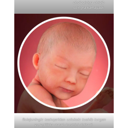
cho‘qqisiga chiqib
so‘ngra kamayadi.
Bolajoningiz tashqaridan uzluksiz tushib turgan
yorug‘likka qarab boshini o‘giradi.