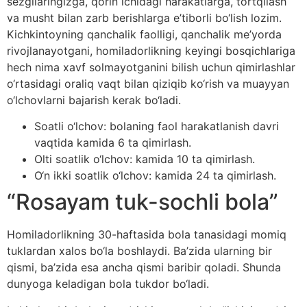
sezgilaringizga, qorin ichidagi harakatlarga, tortqilash
va musht bilan zarb berishlarga e’tiborli bo‘lish lozim.
Kichkintoyning qanchalik faolligi, qanchalik me’yorda
rivojlanayotgani, homiladorlikning keyingi bosqichlariga
hech nima xavf solmayotganini bilish uchun qimirlashlar
o‘rtasidagi oraliq vaqt bilan qiziqib ko‘rish va muayyan
o‘lchovlarni bajarish kerak bo‘ladi.
Soatli o‘lchov: bolaning faol harakatlanish davri
vaqtida kamida 6 ta qimirlash.
Olti soatlik o‘lchov: kamida 10 ta qimirlash.
O‘n ikki soatlik o‘lchov: kamida 24 ta qimirlash.
“Rosayam tuk-sochli bola”
Homiladorlikning 30-haftasida bola tanasidagi momiq
tuklardan xalos bo‘la boshlaydi. Ba’zida ularning bir
qismi, ba’zida esa ancha qismi baribir qoladi. Shunda
dunyoga keladigan bola tukdor bo‘ladi.