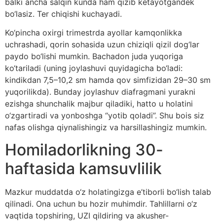
balki ancha salqin kunda ham qizib ketayotgandek
bo‘lasiz. Ter chiqishi kuchayadi.
Ko‘pincha oxirgi trimestrda ayollar kamqonlikka
uchrashadi, qorin sohasida uzun chiziqli qizil dog‘lar
paydo bo‘lishi mumkin. Bachadon juda yuqoriga
ko‘tariladi (uning joylashuvi quyidagicha bo‘ladi:
kindikdan 7,5–10,2 sm hamda qov simfizidan 29–30 sm
yuqorilikda). Bunday joylashuv diafragmani yurakni
ezishga shunchalik majbur qiladiki, hatto u holatini
o‘zgartiradi va yonboshga “yotib qoladi”. Shu bois siz
nafas olishga qiynalishingiz va harsillashingiz mumkin.
Homiladorlikning 30-
haftasida kamsuvlilik
Mazkur muddatda o‘z holatingizga e’tiborli bo‘lish talab
qilinadi. Ona uchun bu hozir muhimdir. Tahlillarni o‘z
vaqtida topshiring, UZI qildiring va akusher-