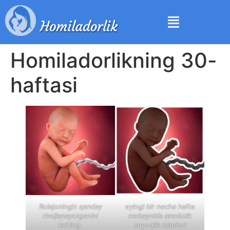
Homiladorlikning 30-
haftasi
Bolajoningiz qanday
eyingi bir necha hafta
rivojlanayotganini
mobaynida amniotik
ko‘ring.
suyuqlik miqdori