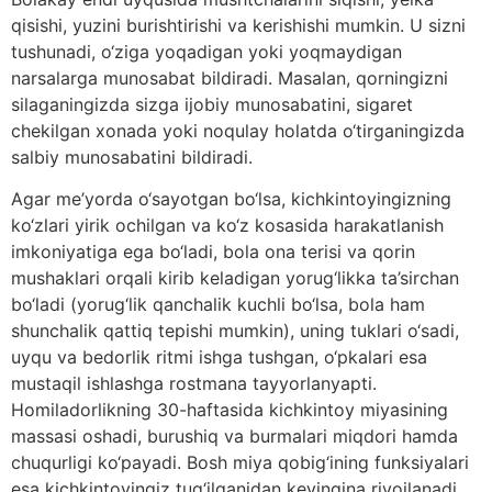
qisishi, yuzini burishtirishi va kerishishi mumkin. U sizni
tushunadi, o‘ziga yoqadigan yoki yoqmaydigan
narsalarga munosabat bildiradi. Masalan, qorningizni
silaganingizda sizga ijobiy munosabatini, sigaret
chekilgan xonada yoki noqulay holatda o‘tirganingizda
salbiy munosabatini bildiradi.
Agar me’yorda o‘sayotgan bo‘lsa, kichkintoyingizning
ko‘zlari yirik ochilgan va ko‘z kosasida harakatlanish
imkoniyatiga ega bo‘ladi, bola ona terisi va qorin
mushaklari orqali kirib keladigan yorug‘likka ta’sirchan
bo‘ladi (yorug‘lik qanchalik kuchli bo‘lsa, bola ham
shunchalik qattiq tepishi mumkin), uning tuklari o‘sadi,
uyqu va bedorlik ritmi ishga tushgan, o‘pkalari esa
mustaqil ishlashga rostmana tayyorlanyapti.
Homiladorlikning 30-haftasida kichkintoy miyasining
massasi oshadi, burushiq va burmalari miqdori hamda
chuqurligi ko‘payadi. Bosh miya qobig‘ining funksiyalari
esa kichkintoyingiz tug‘ilganidan keyingina rivojlanadi.