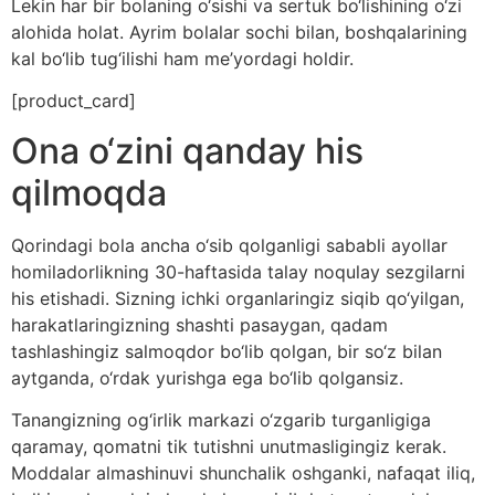
Lekin har bir bolaning o‘sishi va sertuk bo‘lishining o‘zi
alohida holat. Ayrim bolalar sochi bilan, boshqalarining
kal bo‘lib tug‘ilishi ham me’yordagi holdir.
[product_card]
Ona o‘zini qanday his
qilmoqda
Qorindagi bola ancha o‘sib qolganligi sababli ayollar
homiladorlikning 30-haftasida talay noqulay sezgilarni
his etishadi. Sizning ichki organlaringiz siqib qo‘yilgan,
harakatlaringizning shashti pasaygan, qadam
tashlashingiz salmoqdor bo‘lib qolgan, bir so‘z bilan
aytganda, o‘rdak yurishga ega bo‘lib qolgansiz.
Tanangizning og‘irlik markazi o‘zgarib turganligiga
qaramay, qomatni tik tutishni unutmasligingiz kerak.
Moddalar almashinuvi shunchalik oshganki, nafaqat iliq,