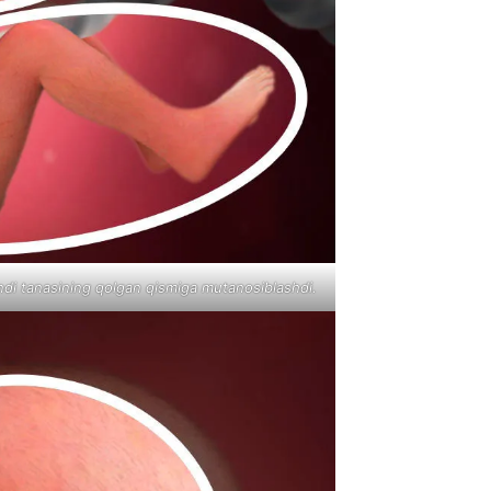
 endi tanasining qolgan qismiga mutanosiblashdi.