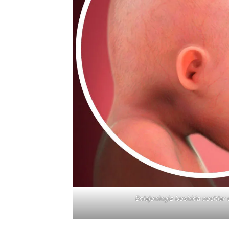
Bolajoningiz boshida sochlar