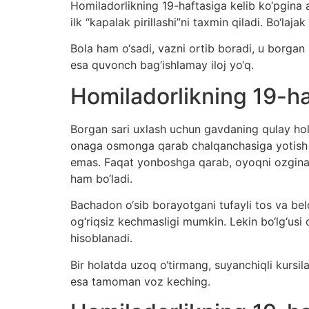
Homiladorlikning 19-haftasiga kelib ko‘pgina ay
ilk “kapalak pirillashi”ni taxmin qiladi. Bo‘laj
Bola ham o‘sadi, vazni ortib boradi, u borga
esa quvonch bag‘ishlamay iloj yo‘q.
Homiladorlikning 19-ha
Borgan sari uxlash uchun gavdaning qulay holat
onaga osmonga qarab chalqanchasiga yotish h
emas. Faqat yonboshga qarab, oyoqni ozgina 
ham bo‘ladi.
Bachadon o‘sib borayotgani tufayli tos va beld
og‘riqsiz kechmasligi mumkin. Lekin bo‘lg‘usi o
hisoblanadi.
Bir holatda uzoq o‘tirmang, suyanchiqli kursil
esa tamoman voz keching.