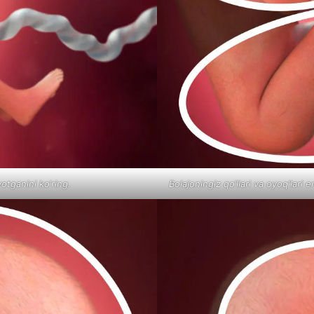
otganini ko‘ring.
Bolajoningiz qo‘llari va oyoq‘lari