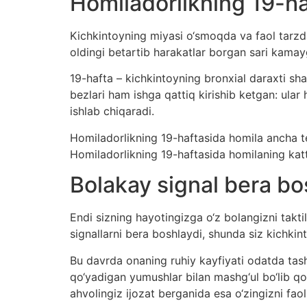
Homiladorlikning 19-ha
Kichkintoyning miyasi o‘smoqda va faol tarzd
oldingi betartib harakatlar borgan sari kamay
19-hafta – kichkintoyning bronxial daraxti shak
bezlari ham ishga qattiq kirishib ketgan: ul
ishlab chiqaradi.
Homiladorlikning 19-haftasida homila ancha te
Homiladorlikning 19-haftasida homilaning kat
Bolakay signal bera bo
Endi sizning hayotingizga o‘z bolangizni taktil 
signallarni bera boshlaydi, shunda siz kichki
Bu davrda onaning ruhiy kayfiyati odatda tashv
qo‘yadigan yumushlar bilan mashg‘ul bo‘lib qol
ahvolingiz ijozat berganida esa o‘zingizni faol