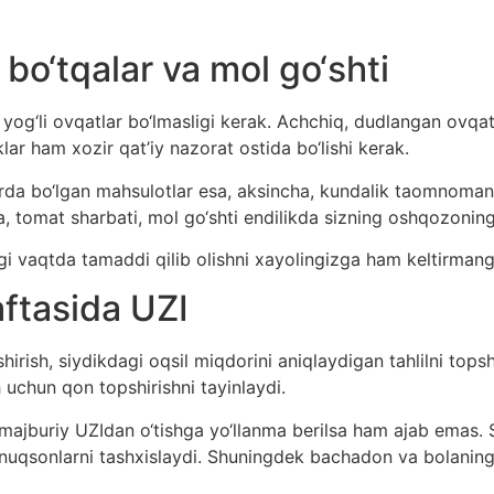
o‘tqalar va mol go‘shti
og‘li ovqatlar bo‘lmasligi kerak. Achchiq, dudlangan ovqa
iklar ham xozir qat’iy nazorat ostida bo‘lishi kerak.
rda bo‘lgan mahsulotlar esa, aksincha, kundalik taomnoman
, tomat sharbati, mol go‘shti endilikda sizning oshqozoningi
 vaqtda tamaddi qilib olishni xayolingizga ham keltirmang
ftasida UZI
ish, siydikdagi oqsil miqdorini aniqlaydigan tahlilni topshir
 uchun qon topshirishni tayinlaydi.
majburiy UZIdan o‘tishga yo‘llanma berilsa ham ajab emas. Sh
, nuqsonlarni tashxislaydi. Shuningdek bachadon va bolaning 