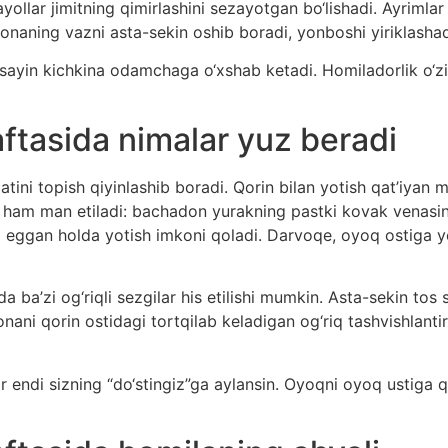
ollar jimitning qimirlashini sezayotgan bo‘lishadi. Ayrimlar h
ak onaning vazni asta-sekin oshib boradi, yonboshi yiriklashad
n sayin kichkina odamchaga o‘xshab ketadi. Homiladorlik o‘
ftasida nimalar yuz beradi
ini topish qiyinlashib boradi. Qorin bilan yotish qat’iyan ma
am man etiladi: bachadon yurakning pastki kovak venasini
eggan holda yotish imkoni qoladi. Darvoqe, oyoq ostiga yo
a ba’zi og‘riqli sezgilar his etilishi mumkin. Asta-sekin tos
nani qorin ostidagi tortqilab keladigan og‘riq tashvishlantir
ar endi sizning “do‘stingiz”ga aylansin. Oyoqni oyoq ustiga