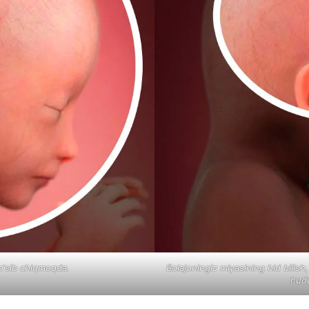
 o‘sib chiqmoqda.
Bolajoningiz miyasining hid bilish
hudu