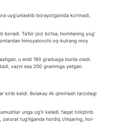
ra uyg‘unlashib borayotganida ko‘rinadi,
b boradi. Ta’bir joiz bo‘lsa, homilaning yog‘
anizmlardan himoyalovchi oq-kulrang moy
ashgan, u endi 180 gradusga burila oladi.
 etadi, vazni esa 200 grammga yetgan.
r kirib keldi. Bolakay ilk qimirlash tarzidagi
mushlar unga og‘ir keladi, faqat toliqtirib
, zarurat tug‘ilganda hordiq chiqaring, hol-