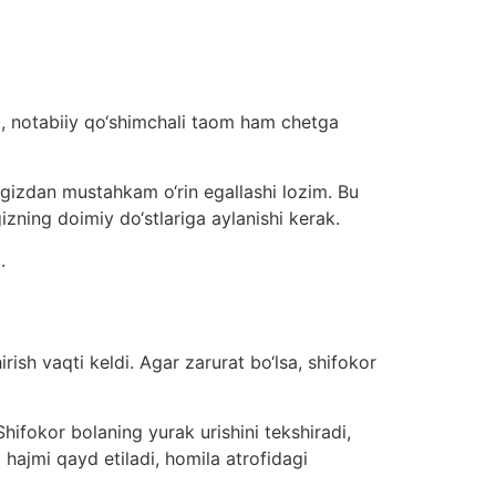
t, notabiiy qo‘shimchali taom ham chetga
gizdan mustahkam o‘rin egallashi lozim. Bu
zning doimiy do‘stlariga aylanishi kerak.
.
ish vaqti keldi. Agar zarurat bo‘lsa, shifokor
ifokor bolaning yurak urishini tekshiradi,
hajmi qayd etiladi, homila atrofidagi