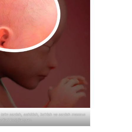
, ta’m sezish, eshitish, ko‘rish va sezish maxsus
dlari belgilangan.