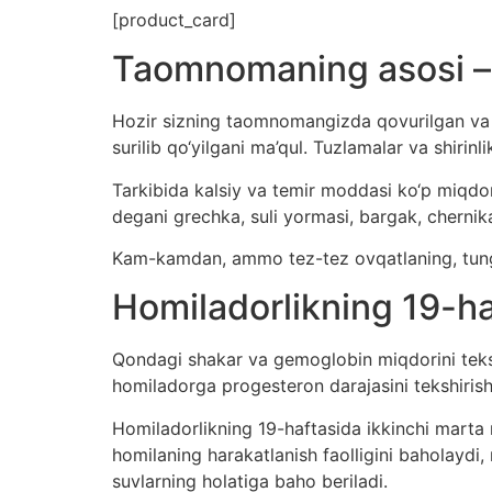
[product_card]
Taomnomaning asosi – b
Hozir sizning taomnomangizda qovurilgan va y
surilib qo‘yilgani ma’qul. Tuzlamalar va shirinl
Tarkibida kalsiy va temir moddasi ko‘p miqdo
degani grechka, suli yormasi, bargak, chernika
Kam-kamdan, ammo tez-tez ovqatlaning, tungi
Homiladorlikning 19-ha
Qondagi shakar va gemoglobin miqdorini tekshir
homiladorga progesteron darajasini tekshirish
Homiladorlikning 19-haftasida ikkinchi marta 
homilaning harakatlanish faolligini baholaydi
suvlarning holatiga baho beriladi.