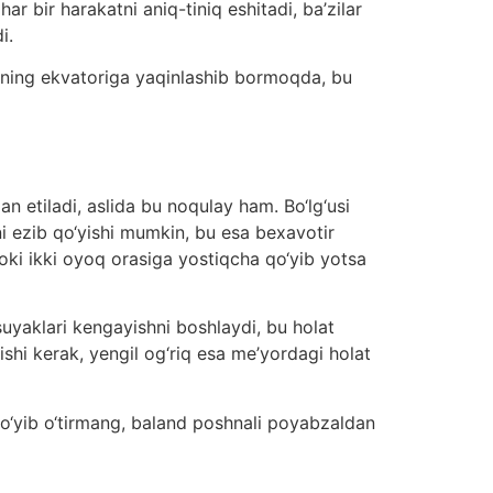
ar bir harakatni aniq-tiniq eshitadi, ba’zilar
i.
zining ekvatoriga yaqinlashib bormoqda, bu
n etiladi, aslida bu noqulay ham. Bo‘lg‘usi
 ezib qo‘yishi mumkin, bu esa bexavotir
ki ikki oyoq orasiga yostiqcha qo‘yib yotsa
 suyaklari kengayishni boshlaydi, bu holat
ishi kerak, yengil og‘riq esa me’yordagi holat
 qo‘yib o‘tirmang, baland poshnali poyabzaldan