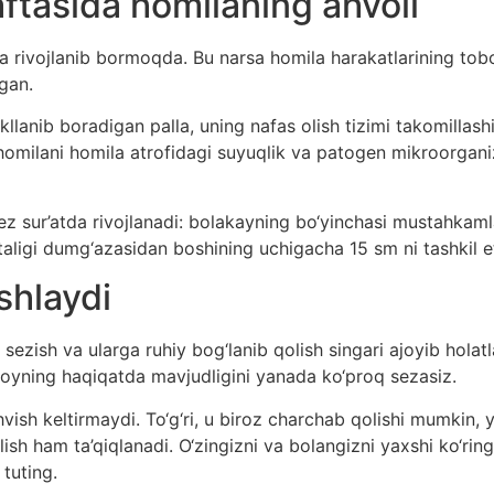
ftasida homilaning ahvoli
a rivojlanib bormoqda. Bu narsa homila harakatlarining tobo
gan.
llanib boradigan palla, uning nafas olish tizimi takomillashi
ar homilani homila atrofidagi suyuqlik va patogen mikroorg
z sur’atda rivojlanadi: bolakayning bo‘yinchasi mustahkaml
taligi dumg‘azasidan boshining uchigacha 15 sm ni tashkil
shlaydi
sezish va ularga ruhiy bog‘lanib qolish singari ajoyib holatla
ntoyning haqiqatda mavjudligini yanada ko‘proq sezasiz.
ish keltirmaydi. To‘g‘ri, u biroz charchab qolishi mumkin, yu
ish ham ta’qiqlanadi. O‘zingizni va bolangizni yaxshi ko‘ring
 tuting.