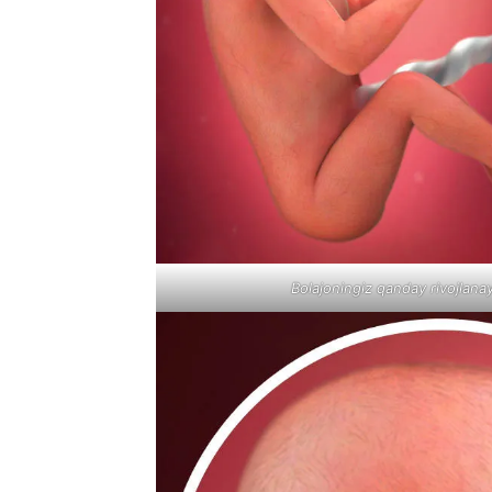
Bolajoningiz qanday rivojlanay