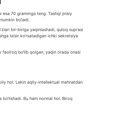
i
i esa 70 grammga teng. Tashqi jinsiy
 mumkin bo‘ladi.
lari bir-biriga yaqinlashadi, quloq suprasi
hga ta’sir ko‘rsatadigan ichki sekretsiya
y faolroq bo‘lib qolgan, yaqin orada onasi
iiy hol. Lekin aqliy-intellektual mehnatdan
a bo‘lishadi. Bu ham normal hol. Biroq