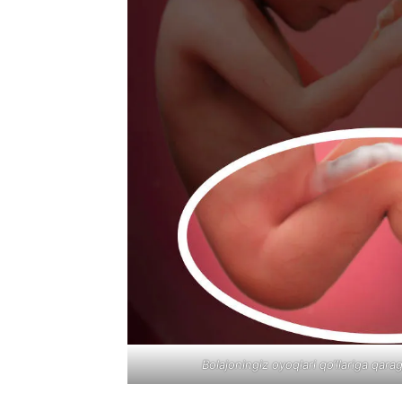
Bolajoningiz oyoqlari qo‘llariga qar