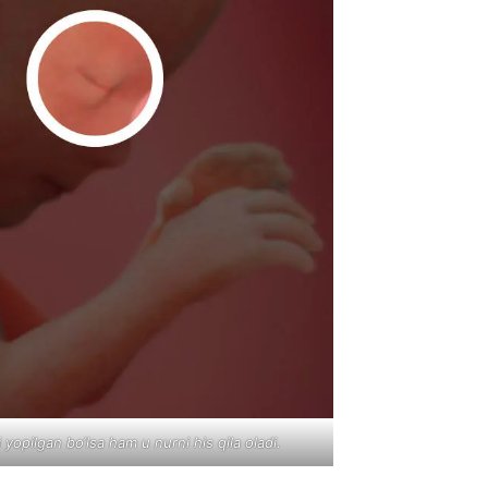
 yopilgan bo‘lsa ham u nurni his qila oladi.