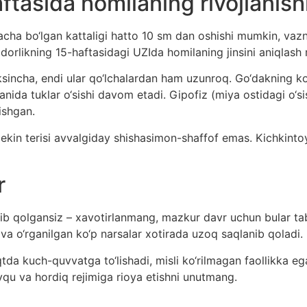
ftasida homilaning rivojlanish
ha bo‘lgan kattaligi hatto 10 sm dan oshishi mumkin, vazn
dorlikning 15-haftasidagi UZIda homilaning jinsini aniqlash
sincha, endi ular qo‘lchalardan ham uzunroq. Go‘dakning ko‘z
nida tuklar o‘sishi davom etadi. Gipofiz (miya ostidagi o‘sis
tishgan.
lekin terisi avvalgiday shishasimon-shaffof emas. Kichkinto
r
lib qolgansiz – xavotirlanmang, mazkur davr uchun bular tab
a o‘rganilgan ko‘p narsalar xotirada uzoq saqlanib qoladi.
da kuch-quvvatga to‘lishadi, misli ko‘rilmagan faollikka eg
qu va hordiq rejimiga rioya etishni unutmang.