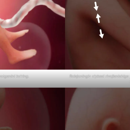
otganini ko‘ring.
Bolajoningiz o‘pkasi rivojlanishi