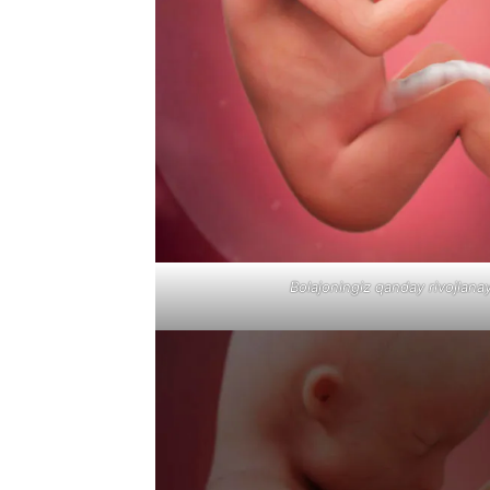
Bolajoningiz qanday rivojlanay