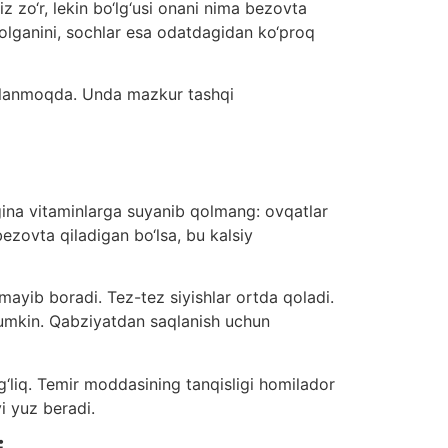
z zo‘r, lekin bo‘lg‘usi onani nima bezovta
 qolganini, sochlar esa odatdagidan ko‘proq
orlanmoqda. Unda mazkur tashqi
gina vitaminlarga suyanib qolmang: ovqatlar
bezovta qiladigan bo‘lsa, bu kalsiy
mayib boradi. Tez-tez siyishlar ortda qoladi.
mumkin. Qabziyatdan saqlanish uchun
‘liq. Temir moddasining tanqisligi homilador
i yuz beradi.