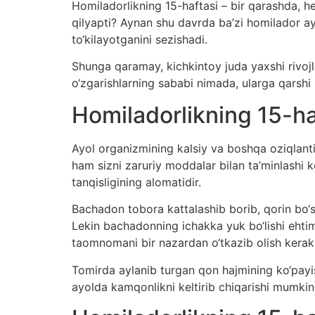
Homiladorlikning 15-haftasi – bir qarashda, he
qilyapti? Aynan shu davrda ba’zi homilador ayo
to‘kilayotganini sezishadi.
Shunga qaramay, kichkintoy juda yaxshi rivoj
o‘zgarishlarning sababi nimada, ularga qarshi
Homiladorlikning 15-ha
Ayol organizmining kalsiy va boshqa oziqlant
ham sizni zaruriy moddalar bilan ta’minlashi k
tanqisligining alomatidir.
Bachadon tobora kattalashib borib, qorin bo‘s
Lekin bachadonning ichakka yuk bo‘lishi eht
taomnomani bir nazardan o‘tkazib olish kerak
Tomirda aylanib turgan qon hajmining ko‘payis
ayolda kamqonlikni keltirib chiqarishi mumkin,