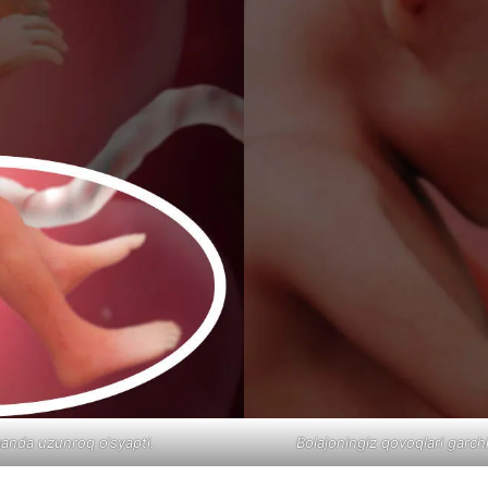
aganda uzunroq o‘syapti.
Bolajoningiz qovoqlari garchi