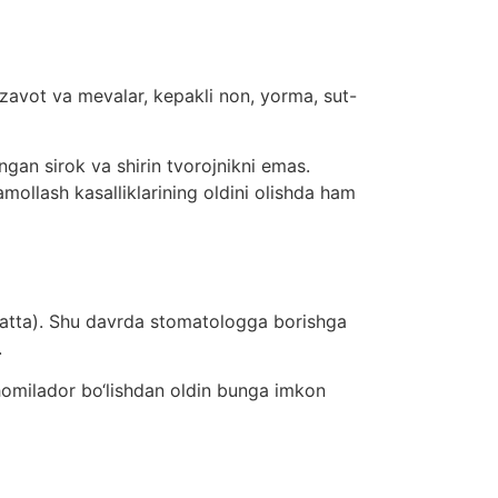
zavot va mevalar, kepakli non, yorma, sut-
ngan sirok va shirin tvorojnikni emas.
amollash kasalliklarining oldini olishda ham
batta). Shu davrda stomatologga borishga
.
 homilador bo‘lishdan oldin bunga imkon