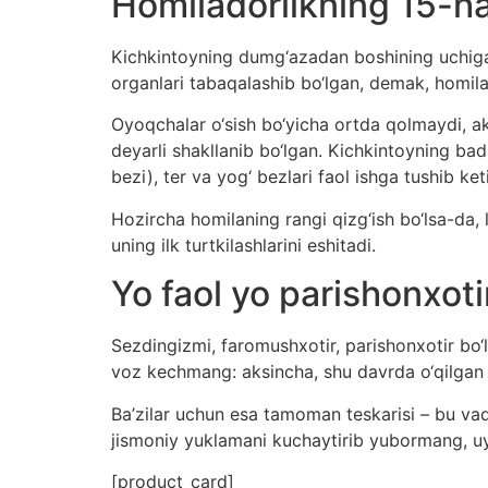
Homiladorlikning 15-ha
Kichkintoyning dumg‘azadan boshining uchigac
organlari tabaqalashib bo‘lgan, demak, homila
Oyoqchalar o‘sish bo‘yicha ortda qolmaydi, ak
deyarli shakllanib bo‘lgan. Kichkintoyning bada
bezi), ter va yog‘ bezlari faol ishga tushib ke
Hozircha homilaning rangi qizg‘ish bo‘lsa-da, 
uning ilk turtkilashlarini eshitadi.
Yo faol yo parishonxoti
Sezdingizmi, faromushxotir, parishonxotir bo‘
voz kechmang: aksincha, shu davrda o‘qilgan v
Ba’zilar uchun esa tamoman teskarisi – bu vaqt
jismoniy yuklamani kuchaytirib yubormang, uy
[product_card]