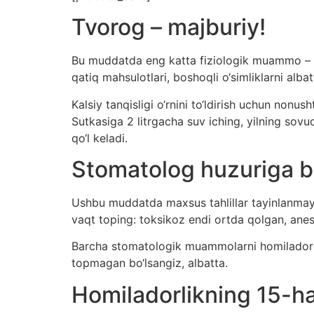
Tvorog – majburiy!
Bu muddatda eng katta fiziologik muammo – qa
qatiq mahsulotlari, boshoqli o‘simliklarni albatt
Kalsiy tanqisligi o‘rnini to‘ldirish uchun non
Sutkasiga 2 litrgacha suv iching, yilning sovu
qo‘l keladi.
Stomatolog huzuriga b
Ushbu muddatda maxsus tahlillar tayinlanmayd
vaqt toping: toksikoz endi ortda qolgan, anes
Barcha stomatologik muammolarni homiladorlik
topmagan bo‘lsangiz, albatta.
Homiladorlikning 15-ha