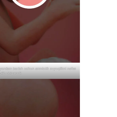
ga yordam berish uchun amniotik suyuqlikni nafas
olib chiqaradi.