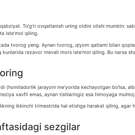
bziyat. To‘g‘ri ovqatlanish uning oldini olishi mumkin: sab
a iste’mol qiling.
ushtada tvorog yeng. Aynan tvorog, qiyom qatlami bilan qopla
q kunlarida rezavor mevali mors iste’mol qiling. Bu narsa sh
oring
i (homiladorlik jarayoni me’yorida kechayotgan bo‘lsa, al
teziya xavfli emas, aynan tishlaringiz esa himoyaga muhtoj
ning ikkinchi trimestrida hal etishga harakat qiling, agar
ftasidagi sezgilar