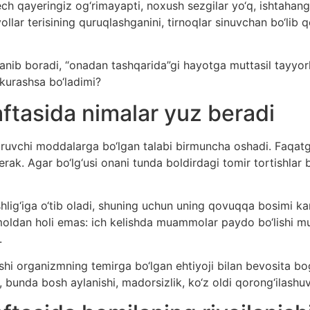
ch qayeringiz og‘rimayapti, noxush sezgilar yo‘q, ishtahangi
llar terisining quruqlashganini, tirnoqlar sinuvchan bo‘lib
lanib boradi, “onadan tashqarida”gi hayotga muttasil tayy
 kurashsa bo‘ladimi?
ftasida nimalar yuz beradi
iruvchi moddalarga bo‘lgan talabi birmuncha oshadi. Faqat
erak. Agar bo‘lg‘usi onani tunda boldirdagi tomir tortishlar 
hlig‘iga o‘tib oladi, shuning uchun uning qovuqqa bosimi ka
imoldan holi emas: ich kelishda muammolar paydo bo‘lishi 
.
hi organizmning temirga bo‘lgan ehtiyoji bilan bevosita bog
 bunda bosh aylanishi, madorsizlik, ko‘z oldi qorong‘ilashuv